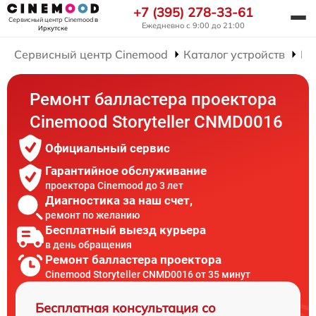
+7 (395) 278-33-61
Сервисный центр Cinemood
в
Ежедневно с 9:00 до 21:00
Иркутске
Сервисный центр Cinemood
Каталог устройств
Ре
Ремонт балластера проектора
Cinemood Storyteller CNMD0016
Официальный сервис
Гарантийное обслуживание
проектора Cinemood до 3 лет
Диагностика за наш счет,
ремонт по желанию
Бесплатный выезд курьера
в день обращения
Ремонт балластера проектора
Cinemood Storyteller CNMD0016 от 35 минут
Бесплатная консультация со