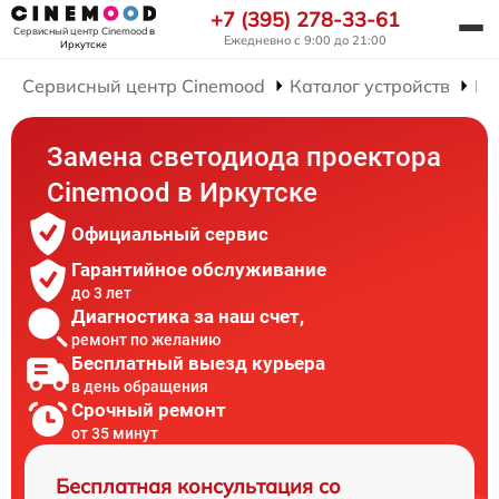
+7 (395) 278-33-61
Сервисный центр Cinemood
в
Ежедневно с 9:00 до 21:00
Иркутске
Сервисный центр Cinemood
Каталог устройств
Ре
Замена светодиода проектора
Cinemood в Иркутске
Официальный сервис
Гарантийное обслуживание
до 3 лет
Диагностика за наш счет,
ремонт по желанию
Бесплатный выезд курьера
в день обращения
Срочный ремонт
от 35 минут
Бесплатная консультация со